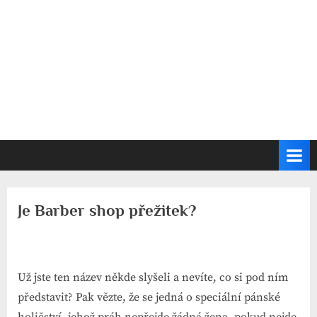
Je Barber shop přežitek?
Už jste ten název někde slyšeli a nevíte, co si pod ním
představit? Pak vězte, že se jedná o speciální pánské
holičství, jehož práh nepřejde žádná žena, pokud nejde