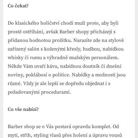
Co čekat?
Do klasického holičství chodí muži proto, aby byli
prostě ostříháni, avšak Barber shopy přicházejí s
přidanou hodnotou prožitku. Narazíte zde na stylově
zařízený salón s koženými křesly, hudbou, nabídkou
whisky či rumu a výhradně mužským personálem.
Někde Vám uvaří kávu, nabídnou doutník či dnešní
noviny, poklábosí o politice. Nabídky a možnosti jsou
různé. Vždy je ale lepší se dopředu objednat i s
požadovanými procedurami.
Co vše nabízí?
Barber shop se o Vás postará opravdu komplet. Od
mytí, střih, styling vlasů přes holení a úpravu vousů