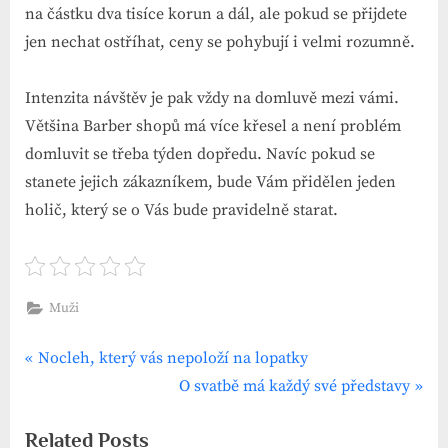
na částku dva tisíce korun a dál, ale pokud se přijdete
jen nechat ostříhat, ceny se pohybují i velmi rozumně.
Intenzita návštěv je pak vždy na domluvě mezi vámi.
Většina Barber shopů má více křesel a není problém
domluvit se třeba týden dopředu. Navíc pokud se
stanete jejich zákazníkem, bude Vám přidělen jeden
holič, který se o Vás bude pravidelně starat.
Muži
P
Navigace
Nocleh, který vás nepoloží na lopatky
r
N
O svatbě má každý své představy
pro
e
e
Related Posts
v
x
příspěvek