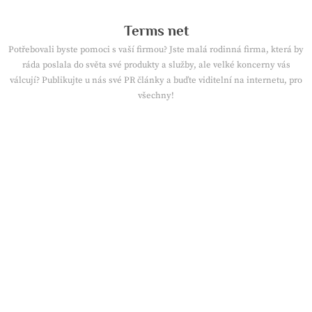
Skip
to
Terms net
content
Potřebovali byste pomoci s vaší firmou? Jste malá rodinná firma, která by
ráda poslala do světa své produkty a služby, ale velké koncerny vás
válcují? Publikujte u nás své PR články a buďte viditelní na internetu, pro
všechny!