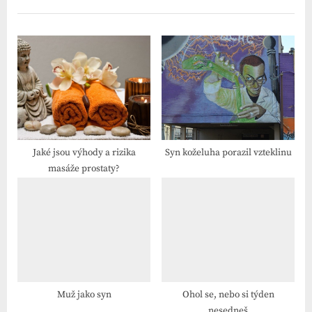
i
t
o
P
u
o
s
s
P
t
o
:
s
t
Jaké jsou výhody a rizika
Syn koželuha porazil vzteklinu
masáže prostaty?
:
Muž jako syn
Ohol se, nebo si týden
nesedneš