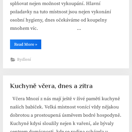
splňovat nejen možnost vykoupání. Hlavní
požadavky na tuto místnost jsou nejen vykonání
osobní hygieny, dnes očekáváme od koupelny
mnohem víc. …
“Koupelnová
Read More
»
relaxace”
Bydlení
Kuchyně včera, dnes a zítra
Včera Mnozí z nás mají ještě v živé paměti kuchyně
našich babiček. Velká místnost vonící vždy nějakou
dobrotou a prostoupená úsměvem bodré hospodyně.
Kuchyně kdysi sloužily nejen k vaření, ale bývaly
centrem domácnosti, kde se rodina scházela u