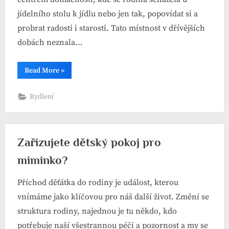
jídelního stolu k jídlu nebo jen tak, popovídat si a
probrat radosti i starosti. Tato místnost v dřívějších
dobách neznala…
“Kuchyně
Read More
»
včera,
dnes
a
Bydlení
zítra”
Zařizujete dětský pokoj pro
miminko?
Příchod děťátka do rodiny je událost, kterou
vnímáme jako klíčovou pro náš další život. Změní se
struktura rodiny, najednou je tu někdo, kdo
potřebuje naší všestrannou péči a pozornost a my se