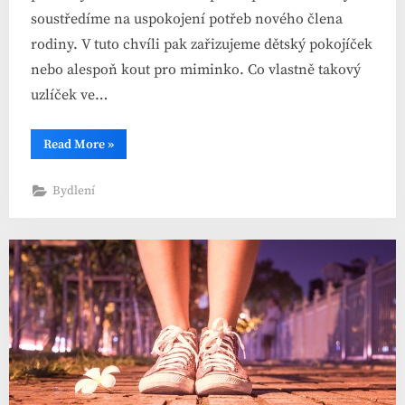
soustředíme na uspokojení potřeb nového člena
rodiny. V tuto chvíli pak zařizujeme dětský pokojíček
nebo alespoň kout pro miminko. Co vlastně takový
uzlíček ve…
“Zařizujete
Read More
»
dětský
pokoj
pro
Bydlení
miminko?”