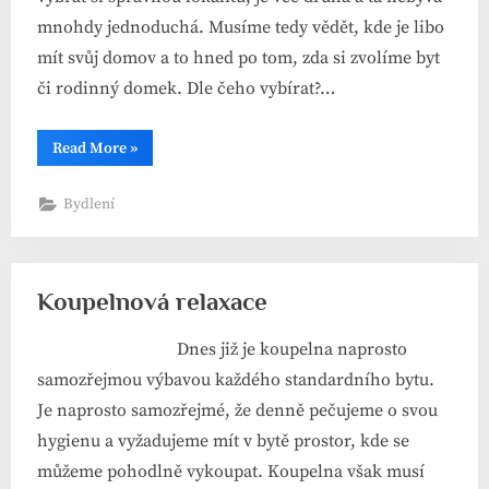
mnohdy jednoduchá. Musíme tedy vědět, kde je libo
mít svůj domov a to hned po tom, zda si zvolíme byt
či rodinný domek. Dle čeho vybírat?…
“Výběr
Read More
»
lokality
je
velmi
Bydlení
důležitý”
Koupelnová relaxace
Dnes již je koupelna naprosto
samozřejmou výbavou každého standardního bytu.
Je naprosto samozřejmé, že denně pečujeme o svou
hygienu a vyžadujeme mít v bytě prostor, kde se
můžeme pohodlně vykoupat. Koupelna však musí