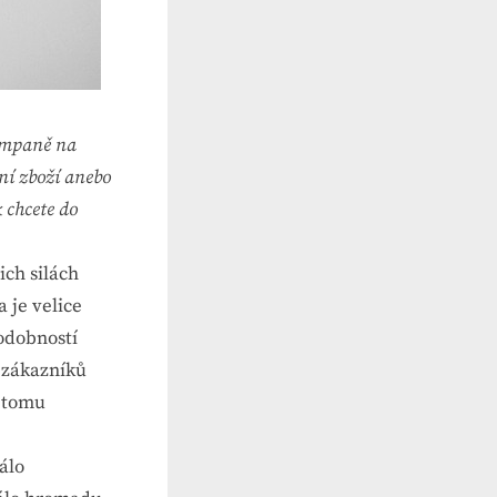
kampaně na
ní zboží anebo
k chcete do
ich silách
 je velice
podobností
 zákazníků
i tomu
álo