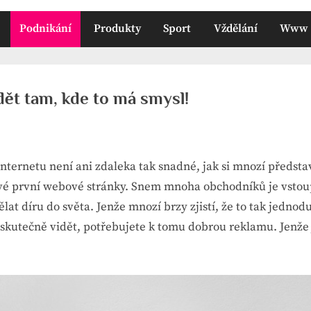
Podnikání
Produkty
Sport
Vždělání
Www
dět tam, kde to má smysl!
internetu není ani zdaleka tak snadné, jak si mnozí předsta
 své první webové stránky. Snem mnoha obchodníků je vstou
ělat díru do světa. Jenže mnozí brzy zjistí, že to tak jednod
 skutečně vidět, potřebujete k tomu dobrou reklamu. Jenže