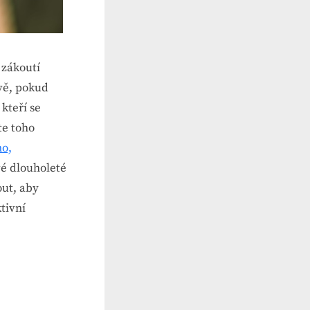
 zákoutí
vě, pokud
 kteří se
te toho
no,
vé dlouholeté
out, aby
tivní