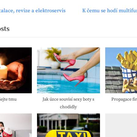
N
talace, revize a elektroservis
K čemu se hodí multifu
ce
e
x
osts
t
ek
P
o
s
t
:
ejte tmu
Jak úzce souvisí sexy boty s
Propagace f
chodidly