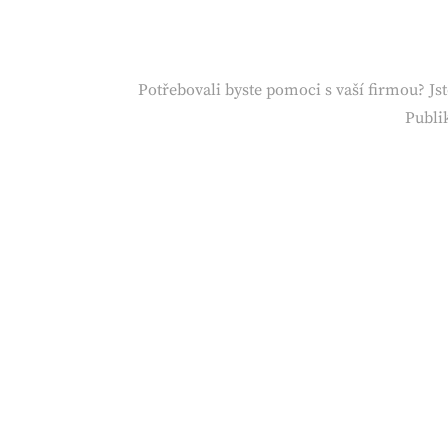
Skip
to
content
Potřebovali byste pomoci s vaší firmou? Jst
Publik