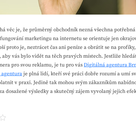
á věc je, že průměrný obchodník nezná všechna potřebná
 fungování marketingu na internetu se orientuje jen okrajo
ší proto je, neztrácet čas ani peníze a obrátit se na profíky,
o, aby vás bylo vidět na těch pravých místech. Jestliže hledá
nera pro svou reklamu, je tu pro vás
Digitálná agentura Br
í agentura
je plná lidí, kteří své práci dobře rozumí a umí s
platnit v praxi. Jedině tak mohou svým zákazníkům nabídn
 za dosažené výsledky a skutečný zájem vyvolaný jejich efek