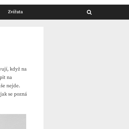
Zvířata
Toggle
search
form
vují, když na
pit na
uše nejde.
 jak se pozná