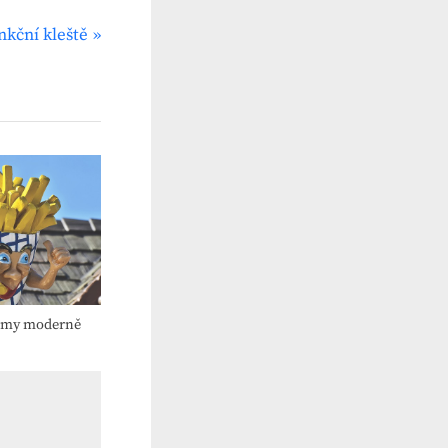
nkční kleště
irmy moderně