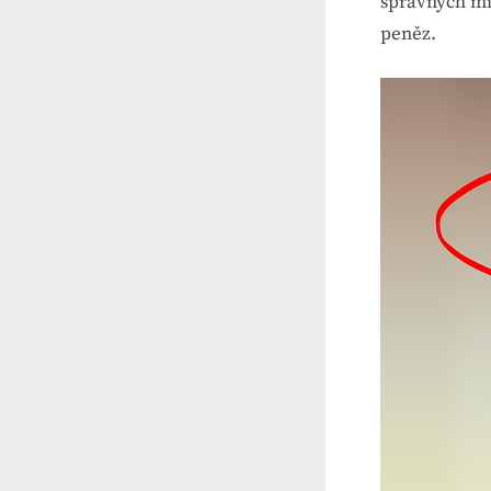
správných mí
peněz.