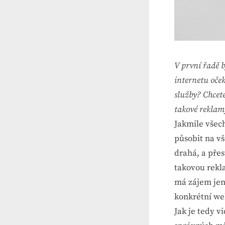
V první řadě 
internetu oče
služby
? Chcete
takové reklam
Jakmile všech
působit na v
drahá, a přes
takovou rekl
má zájem jen
konkrétní we
Jak je tedy v