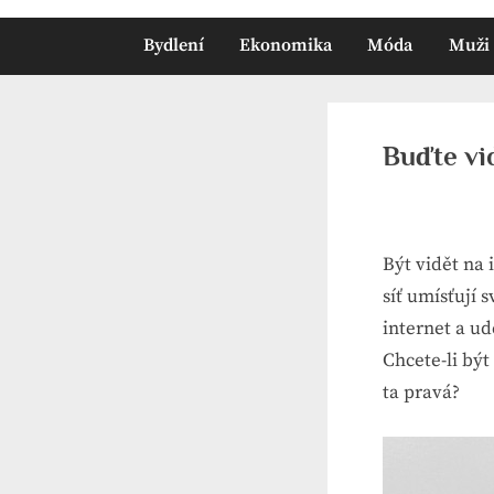
Bydlení
Ekonomika
Móda
Muži
Buďte vi
Být vidět na 
síť umísťují
internet a ud
Chcete-li být
ta pravá?