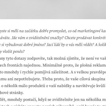
byste si měli na začátku dobře promyslet, co od marketingové 
káváte. Jde vám o zviditelnění značky? Chcete prodávat konkrét
 si vybudovat dobré jméno? Jací lidé by o vás měli vědět? A koli
y vložit peněz?
ny tyto dotazy zodpovíte, tak možná zjistíte, že není ve vaš
šech frontách najednou. Minimálně proto, že plošná reklama
to mnohdy i rychle pomíjivá záležitost. A s velkou pravdě
amu ani nepotřebujete. Třeba proto, že vaše cílová skupina
 o několik málo produktů z vaší nabídky a navštěvuje kvůl
bové stránky.
idět, mnohdy postačí, když se zviditelníte jen na několika m