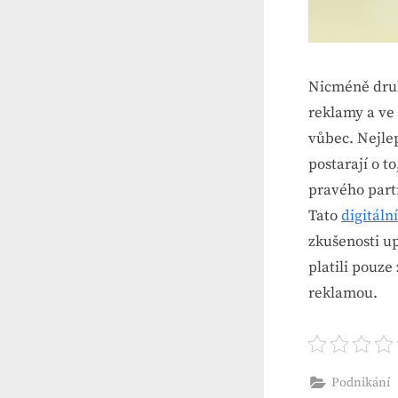
Nicméně druh
reklamy a ve
vůbec. Nejlep
postarají o t
pravého part
Tato
d
igitáln
zkušenosti u
platili pouze
reklamou.
Podnikání