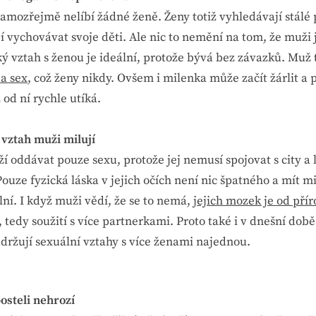
samozřejmě nelíbí žádné ženě. Ženy totiž vyhledávají stálé 
í vychovávat svoje děti. Ale nic to nemění na tom, že muži 
ký vztah s ženou je ideální, protože bývá bez závazků. Muž 
 a sex
, což ženy nikdy. Ovšem i milenka může začít žárlit a
od ní rychle utíká.
 vztah muži milují
í oddávat pouze sexu, protože jej nemusí spojovat s city a l
ouze fyzická láska v jejich očích není nic špatného a mít m
ní. I když muži vědí, že se to nemá,
jejich mozek je od pří
, tedy soužití s více partnerkami. Proto také i v dnešní dob
držují sexuální vztahy s více ženami najednou.
osteli nehrozí