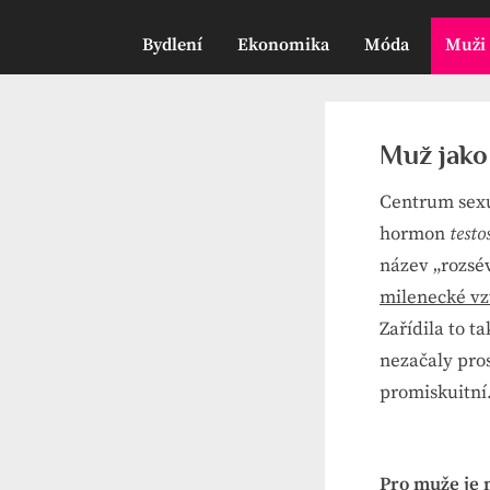
Bydlení
Ekonomika
Móda
Muži
Muž jako
Centrum sexu 
hormon
testo
název „rozsé
milenecké vz
Zařídila to t
nezačaly pro
promiskuitní
Pro muže je