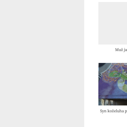
i
o
u
s
P
o
s
Muž ja
t
:
Syn koželuha p