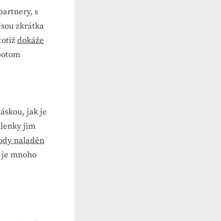
partnery, s
jsou zkrátka
totiž
dokáže
 potom
áskou, jak je
ilenky jim
rody naladěn
ě je mnoho