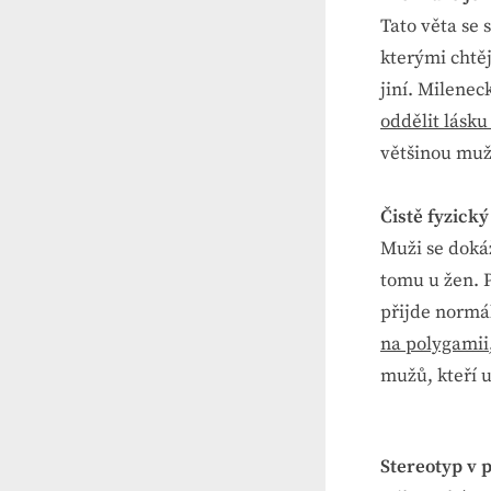
Tato věta se 
kterými chtěj
jiní. Milenec
oddělit lásku
většinou muž 
Čistě fyzický
Muži se dokáž
tomu u žen. P
přijde normál
na polygamii
mužů, kteří u
Stereotyp v p