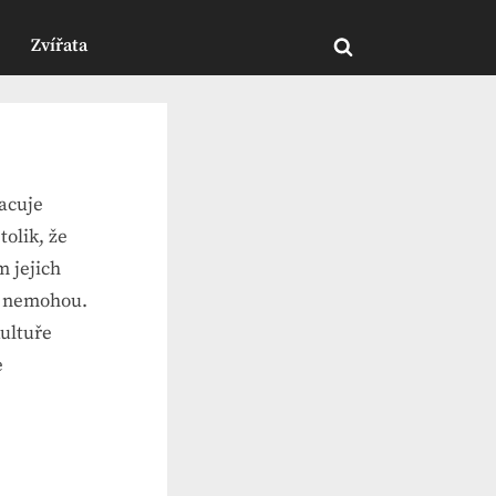
Zvířata
Toggle
search
form
racuje
olik, že
 jejich
ně nemohou.
kultuře
e