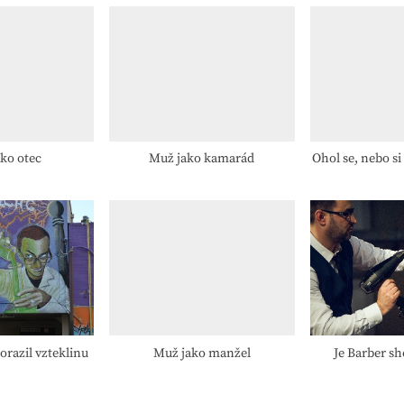
P
o
s
t
:
ko otec
Muž jako kamarád
Ohol se, nebo s
orazil vzteklinu
Muž jako manžel
Je Barber sh