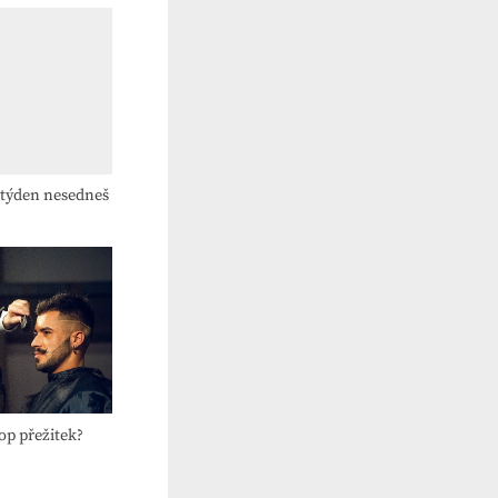
i týden nesedneš
op přežitek?