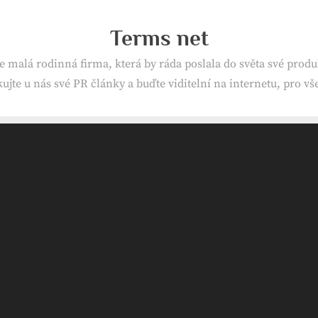
Terms net
e malá rodinná firma, která by ráda poslala do světa své produk
ujte u nás své PR články a buďte viditelní na internetu, pro v