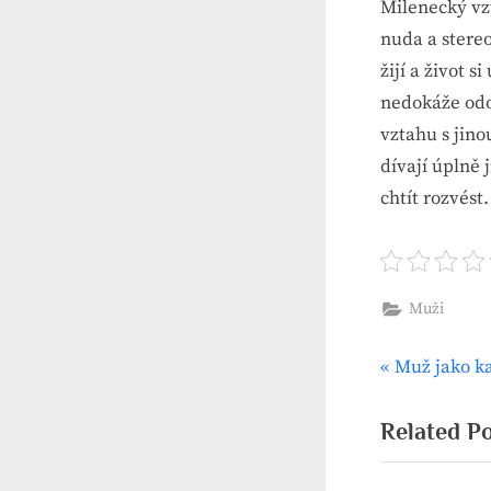
Milenecký vz
nuda a stereo
žijí a život 
nedokáže odol
vztahu s jino
dívají úplně 
chtít rozvést.
Muži
P
Muž jako 
Naviga
r
pro
e
Related P
v
příspěv