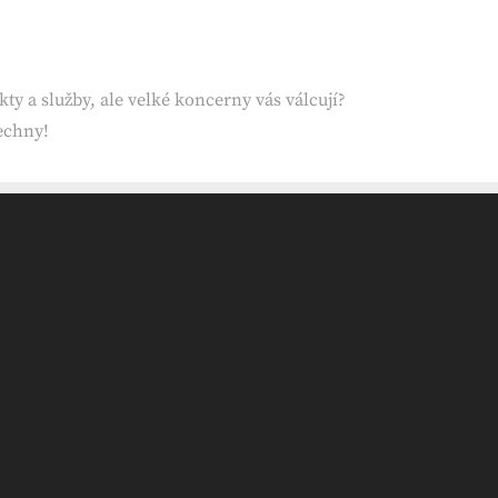
ty a služby, ale velké koncerny vás válcují?
šechny!