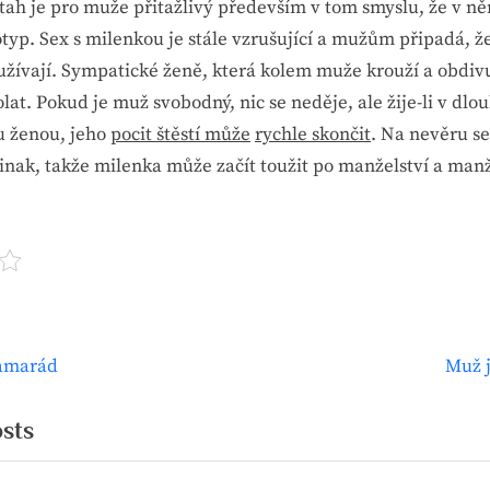
tah je pro muže přitažlivý především v tom smyslu, že v n
typ. Sex s milenkou je stále vzrušující a mužům připadá, ž
si užívají. Sympatické ženě, která kolem muže krouží a obdiv
at. Pokud je muž svobodný, nic se neděje, ale žije-li v d
u ženou, jeho
pocit štěstí může
rychle skončit
. Na nevěru se
jinak, takže milenka může začít toužit po manželství a man
N
kamarád
Muž 
ce
e
x
osts
t
ek