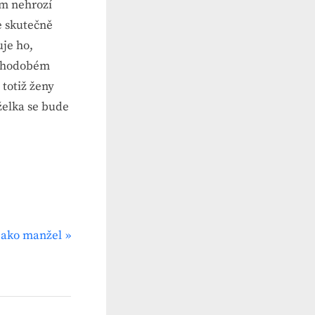
ěm nehrozí
e skutečně
uje ho,
louhodobém
 totiž ženy
želka se bude
jako manžel