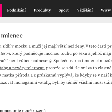
Podnikání
Produkty
Sport
Vždělání
Www
 milenec
sídlí v mozku a muži jej mají větší než ženy. V této části p
steron,
který podněcuje mocnou touhu po sexu a jehož mají t
vači“ není vůbec nadnesený. Společnost má tendenci mužům
tahy a nevěry tolerovat
, protože se zdá, že oni za to vlast
ak matka příroda a z průzkumů vyplývá, že kdyby se v naší 
sazovat monogamní vztahy, byli by téměř všichni muži stál
.
 monogamie nepřirozená