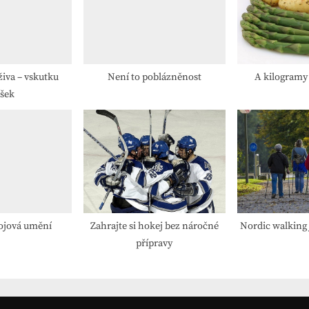
t
:
živa – vskutku
Není to poblázněnost
A kilogramy
íšek
ojová umění
Zahrajte si hokej bez náročné
Nordic walking 
přípravy