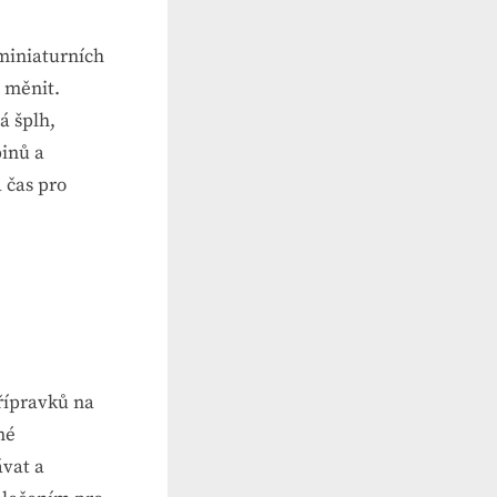
 miniaturních
 měnit.
á šplh,
pinů a
 čas pro
řípravků na
né
ávat a