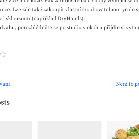
ále více holé kůže. Pak zabrousíte na e-shopy věnující se 
ance. Lze zde také zakoupit vlastní šroubovatelnou tyč do 
oti sklouznutí (například DryHands).
dvahu, porozhlédněte se po studiu v okolí a přijďte si vyta
N
ování
Není to p
ce
e
x
osts
t
ek
P
o
s