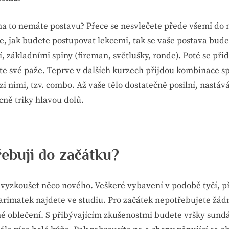
 na to nemáte postavu? Přece se nesvlečete přede všemi do
e, jak budete postupovat lekcemi, tak se vaše postava bude
, základními spiny (fireman, světlušky, ronde). Poté se přid
te své paže. Teprve v dalších kurzech přijdou kombinace s
 nimi, tzv. combo. Až vaše tělo dostatečně posilní, nastává
cně triky hlavou dolů.
ebuji do začátku?
ť vyzkoušet něco nového. Veškeré vybavení v podobě tyčí, p
arimatek najdete ve studiu. Pro začátek nepotřebujete žád
né oblečení. S přibývajícím zkušenostmi budete vršky sund