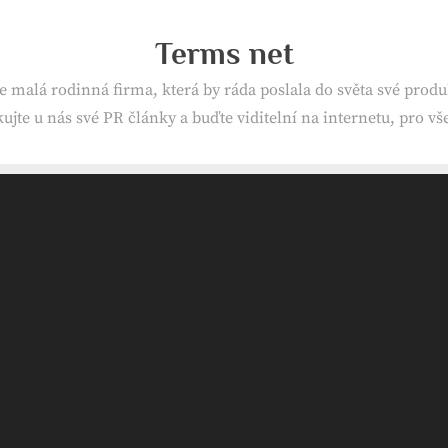
Terms net
e malá rodinná firma, která by ráda poslala do světa své produk
ujte u nás své PR články a buďte viditelní na internetu, pro v