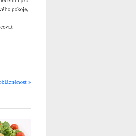
oblečením pro
svého pokoje,
ncovat
oblázněnost