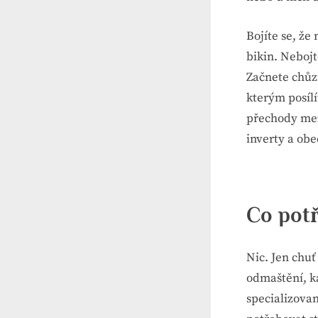
Bojíte se, že
bikin. Nebojt
Začnete chůzí
kterým posílí
přechody mezi
inverty a obe
Co potř
Nic. Jen chu
odmaštění, k
specializova