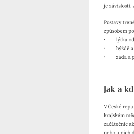
je závislostí.
Postavy tren
způsobem pod
· lýtka od 
· hýždě a z
· záda a paž
Jak a k
V České repu
krajském měs
začátečnic až
nebo u nich 