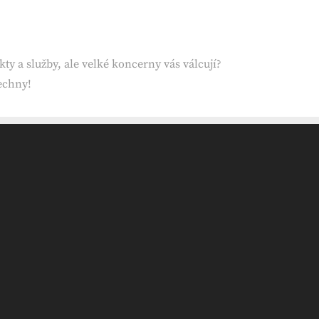
ty a služby, ale velké koncerny vás válcují?
šechny!