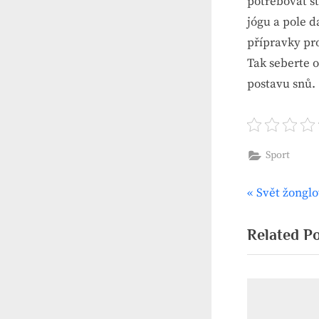
potřebovat st
jógu a pole d
přípravky pr
Tak seberte o
postavu snů.
Sport
P
Svět žongl
Naviga
r
pro
e
Related P
v
příspěv
i
o
u