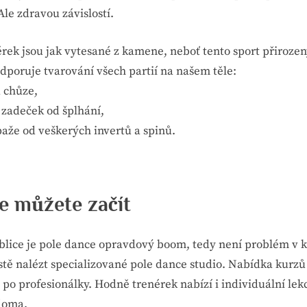
 Ale zdravou závislostí.
érek jsou jak vytesané z kamene, neboť tento sport přiroze
poruje tvarování všech partií na našem těle:
chůze,
adeček od šplhání,
e od veškerých invertů a spinů.
de můžete začít
blice je pole dance opravdový boom, tedy není problém v
tě nalézt specializované pole dance studio. Nabídka kurzů
 po profesionálky. Hodně trenérek nabízí i individuální lek
doma.