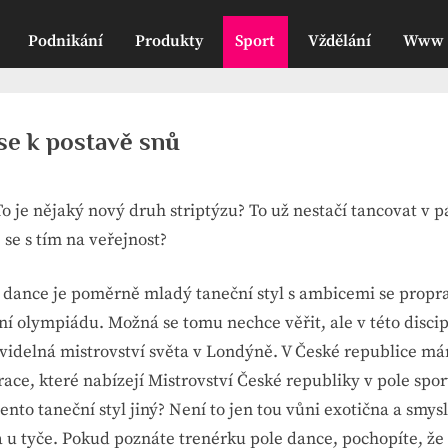
Podnikání
Produkty
Sport
Vždělání
Www
 se k postavě snů
o je nějaký nový druh striptýzu? To už nestačí tancovat v 
 se s tím na veřejnost?
 dance je poměrně mladý taneční styl s ambicemi se propr
í olympiádu. Možná se tomu nechce věřit, ale v této discip
avidelná mistrovství světa v Londýně. V České republice 
race, které nabízejí Mistrovství České republiky v pole spor
tento taneční styl jiný? Není to jen tou vůni exotična a smys
 u tyče. Pokud poznáte trenérku pole dance, pochopíte, že 