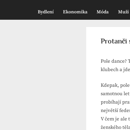
Bydlení
Ekonomika
Móda
Muži
Protanči
Pole dance? T
klubech a jde
Kdepak, pole
samotnou letn
probíhají pr
největší fede
V čem je ale 
ženského těla