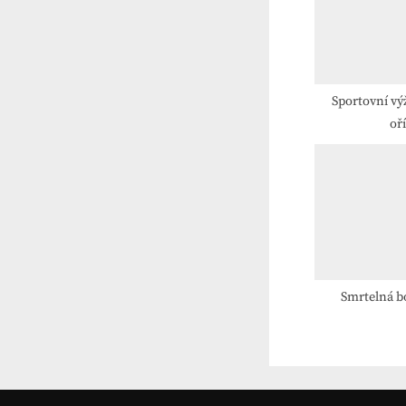
s
P
o
s
Sportovní vý
oř
t
:
Smrtelná b