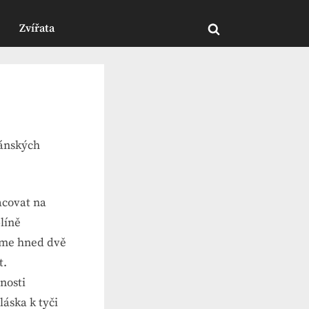
Zvířata
Toggle
search
form
pánských
acovat na
líně
máme hned dvě
t.
lnosti
láska k tyči