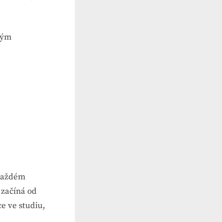
ným
 každém
 začíná od
ce ve studiu,