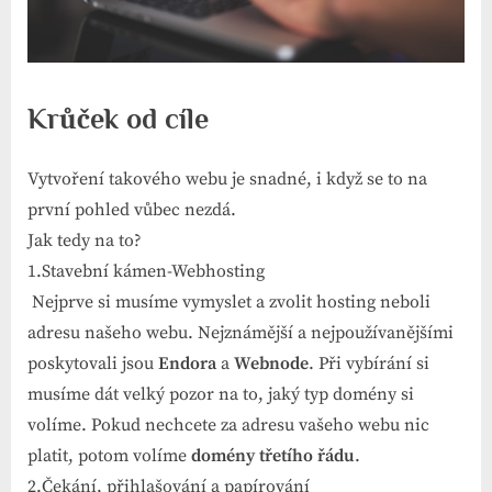
Krůček od cíle
Vytvoření takového webu je snadné, i když se to na
první pohled vůbec nezdá.
Jak tedy na to?
1.Stavební kámen-Webhosting
Nejprve si musíme vymyslet a zvolit hosting neboli
adresu našeho webu. Nejznámější a nejpoužívanějšími
poskytovali jsou
Endora
a
Webnode
. Při vybírání si
musíme dát velký pozor na to, jaký typ domény si
volíme. Pokud nechcete za adresu vašeho webu nic
platit, potom volíme
domény třetího řádu
.
2.Čekání, přihlašování a papírování