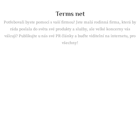
Skip
to
Terms net
content
Potřebovali byste pomoci s vaší firmou? Jste malá rodinná firma, která by
ráda poslala do světa své produkty a služby, ale velké koncerny vás
válcují? Publikujte u nás své PR články a buďte viditelní na internetu, pro
všechny!