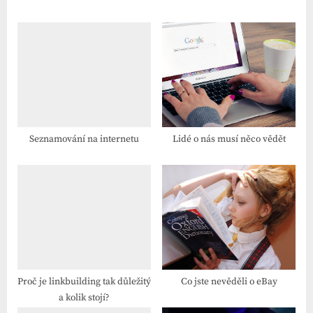
v
t
příspěvek
i
P
o
o
u
s
s
t
P
:
o
s
Seznamování na internetu
Lidé o nás musí něco vědět
t
:
Proč je linkbuilding tak důležitý
Co jste nevěděli o eBay
a kolik stojí?