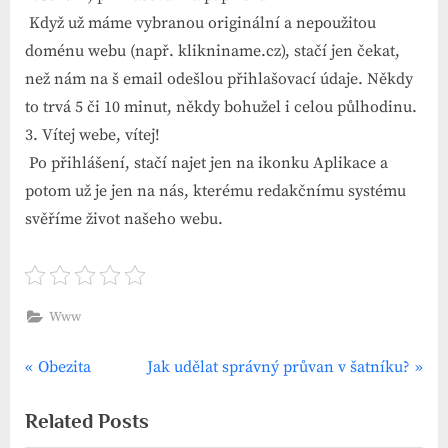
Když už máme vybranou originální a nepoužitou
doménu webu (např. klikniname.cz), stačí jen čekat,
než nám na š email odešlou přihlašovací údaje. Někdy
to trvá 5 či 10 minut, někdy bohužel i celou půlhodinu.
3. Vítej webe, vítej!
Po přihlášení, stačí najet jen na ikonku Aplikace a
potom už je jen na nás, kterému redakčnímu systému
svěříme život našeho webu.
Www
P
N
Navigace
Obezita
Jak udělat správný průvan v šatníku?
r
e
pro
Related Posts
e
x